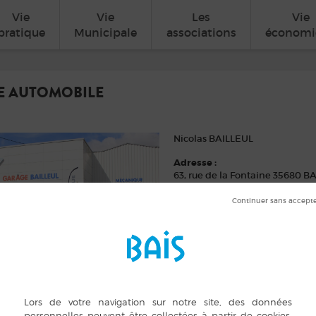
Vie
Vie
Les
Vie
pratique
Municipale
associations
économi
E AUTOMOBILE
Nicolas BAILLEUL
Adresse :
63, rue de la Fontaine 35680 BA
Contacts :
02 99 76 32 46
ggebailleulfils@wanadoo.fr
http://www.garagebailleul.co