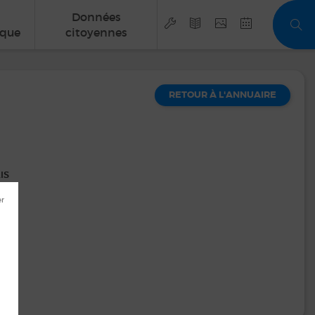
Données
que
citoyennes
RETOUR À L'ANNUAIRE
IS
m