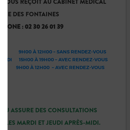
U VOUS REÇOIT AU CABINET MÉDICAL
PACE DES FONTAINES
PHONE : 02 30 26 01 39
DI 9H00 À 12H00 – SANS RENDEZ-VOUS
DREDI 15H00 À 19H00 – AVEC RENDEZ-VOUS
 12H00 – AVEC RENDEZ-VOUS
TICU ASSURE DES CONSULTATIONS
HE
LES MARDI ET JEUDI APRÈS-MIDI.