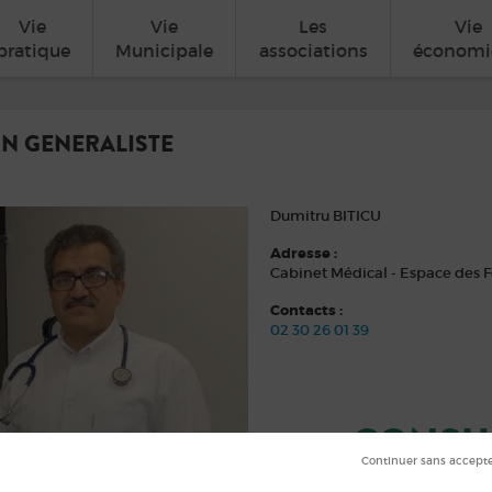
Vie
Vie
Les
Vie
pratique
Municipale
associations
économi
N GENERALISTE
Dumitru BITICU
Adresse :
Cabinet Médical - Espace des 
Contacts :
02 30 26 01 39
CONSUL