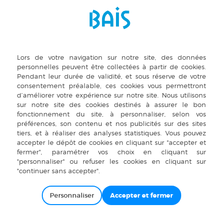
LE DOCTEUR BITIC
ES
TÉLÉ
DU LUNDI AU VENDRE
LUNDI, MERCREDI, VEN
SAMEDI 9H00 À
LE DOCTEUR BI
Personnaliser
À PIRÉ-SUR-SEIC