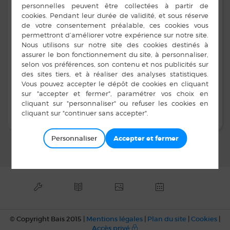
Adresse :
Contacts :
07 81 61 32 13
marionlannoy.mediation35@gmail.com
Marion LANNOY 1
Personnaliser
© Copyright Bais 2015 |
Mentions légales
|
Plan du site
|
Cookies
|
Accès privé