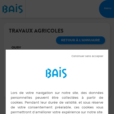
Menu
TRAVAUX AGRICOLES
RETOUR À L'ANNUAIRE
OURY
Adresse :
Le Clos des Noës 35680
BAIS
Contacts :
02 99 76 31 47