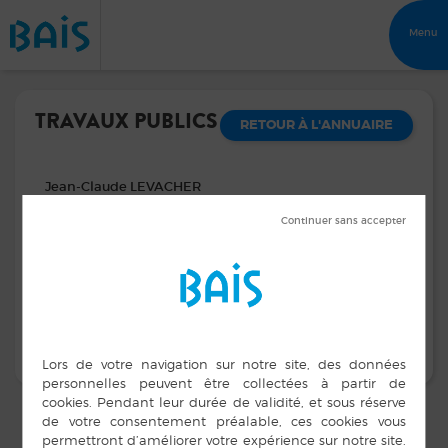
Menu
TRAVAUX PUBLICS
RETOUR À L'ANNUAIRE
Jean-Claude LEVACHER
Adresse :
Le Bas Godeloup 35680 BAIS
Contacts :
02 99 49 07 68 - 06 17 88 25 33