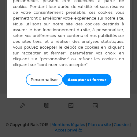
Florence LORY
Adresse :
Complexe Sportif - Salle des sports
Contacts :
06 09 34 01 49
espritzen35@gmail.com
Personnaliser
© Copyright Bais 2015 |
Mentions légales
|
Plan du site
|
Cookies
|
Accès privé