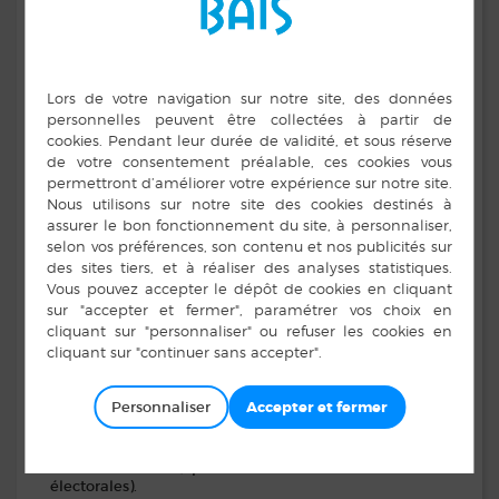
Vous devez fournir les documents suivants :
cerfa n°12669*01
Formulaire
de demande
d’inscription (pour une démarche sur place ou
par courrier)
Une pièce d’identité récente (valide ou périmée
depuis moins d’1 an) prouvant votre nationalité
française : passeport ou carte nationale
d’identité
Si vous êtes devenu français récemment et que vous
n’avez pas encore de papiers français : pièce d’identité
d’origine (passeport ou carte d’identité valide ou
périmée depuis moins d’un an) + une preuve de la
nationalité (décret de naturalisation par exemple)
justificatif de domicile
Un
QUAND S’INSCRIRE ?
Sauf quelques cas particuliers, pour pouvoir voter, il faut
s’inscrire avant la fin de l’année qui précède le scrutin.
Principe : avant le 31 décembre
Personnaliser
Il est possible de s’inscrire à tout moment de l’année
mais vous ne pouvez voter qu’à partir du 1er mars de
l’année suivante (après la révision annuelle des listes
électorales).