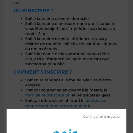
ans.
OÙ S’INSCRIRE ?
Soit à la mairie de votre domicile
Soit à la mairie d’une commune dans laquelle
vous êtes assujetti aux impôts locaux depuis au
moins 5 ans
Soit à la mairie de votre résidence si vous y
résidez de manière effective et continue depuis
au moins 6 mois
Soit à la mairie de la commune où vous êtes
assujetti à résidence obligatoire en tant que
fonctionnaire public
COMMENT S’INSCRIRE ?
Soit en se rendant à la mairie avec les pièces
exigées
Soit par courrier en envoyant à la mairie, le
formulaire d’inscription
et les pièces exigées
téléservice
Soit par internet, en utilisant le
proposé par mon-service-public.fr
Attention : toutes les communes ne proposent pas
encore ce téléservice.
PIÈCES À FOURNIR