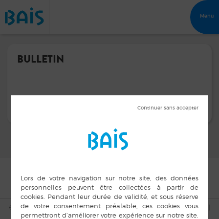
Menu
BULLETIN
© Copyright Bais 2015 |
Mentions légales
|
Plan du site
|
Cookies
|
Accès privé