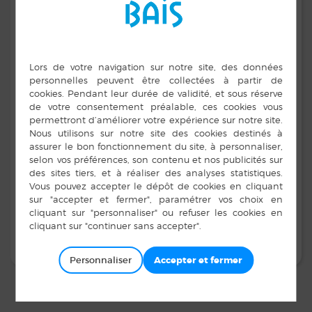
équipée. Il peut être pris en ligne en allant sur le site de
la mairie concernée. Les plus proches sont La Guerche
de Bretagne et Vitré.
Il est fortement conseillé de remplir le formulaire en
https://predemande-cni.ants.gouv.fr
ligne sur le site
La liste des documents à fournir peut toujours être
retirée en mairie de Bais
La liste des communes équipées du dispositif de
recueil des demandes de papiers d’identité, du
département d’Ille-et-Vilaine est consultable à
http://www.ille-et-
l’adresse suivante:
vilaine.gouv.fr/Demarches-administratives/Carte-
Nationale-d-identite-CNI/Documents-identites-33-
communes-d-Ille-et-Vilaine-pour-faire-une-demande
Personnaliser