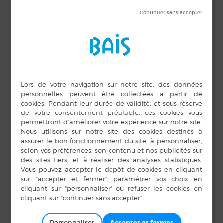
Pour échanger autour de nos lectures.
Entrée libre.
DÉTAILS
ORGANISATEUR
Médiathèque
Date :
Téléphone
27 septembre 2024
02 99 76 57 10
Heure :
E-mail
18 h 30 min à 20 h 00
min
mediatheque@bais35.f
r
Voir le site Organisateur
Personnaliser