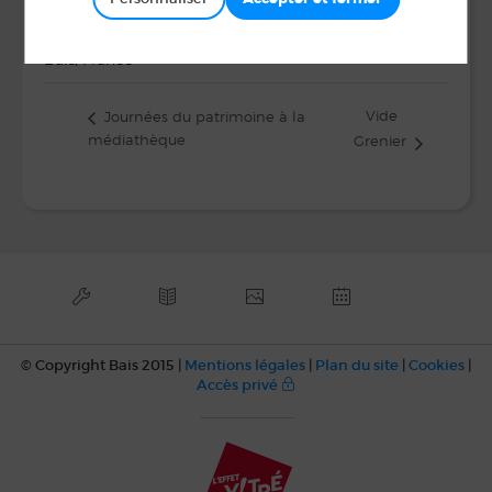
LIEU
Centre Culturel du Vieux Porche
Bais
,
France
Vide
Journées du patrimoine à la
médiathèque
Grenier
© Copyright Bais 2015 |
Mentions légales
|
Plan du site
|
Cookies
|
Accès privé