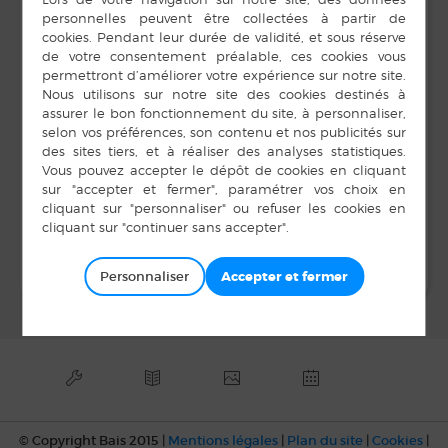
02 99 76 38 06
6 h 00 min à 18 h 00
E-mail
min
viel-
patrick07@orange.fr
LIEU
BOURG
35680
Fête de la science à la
Apéro du
lecteur
médiathèque
Personnaliser
© Copyright Bais 2015 |
Mentions légales
|
Plan du site
|
Cookies
|