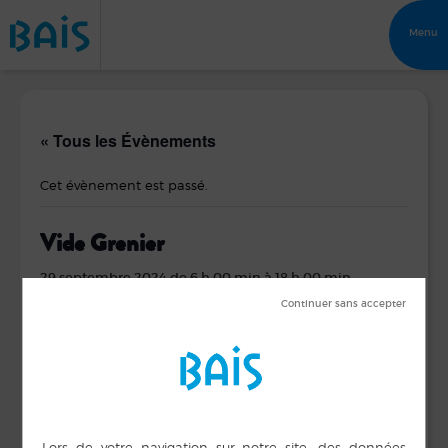
Menu
« Tous les Évènements
Cet évènement est passé.
Vide Grenier
29 septembre 2024 de 6 h 00 min
à
18 h 00 min
DÉTAILS
ORGANISATEUR
Amicale des
Date :
Secouristes
29 septembre 2024
Téléphone
Heure :