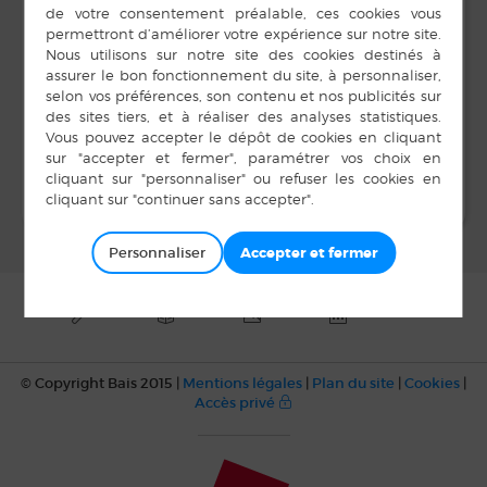
8 h 00 min à 17 h 00
min
LIEU
Salle Unisson
Loto
Conseil Municipal
Personnaliser
© Copyright Bais 2015 |
Mentions légales
|
Plan du site
|
Cookies
|
Accès privé