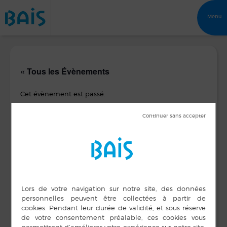
Menu
« Tous les Évènements
Cet évènement est passé.
Conseil Municipal
30 mars 2017 de 20 h 30 min
à
22 h 00 min
DÉTAILS
LIEU
Mairie
Date :
10 rue Chanvre
30 mars 2017
Bais
,
35680
France
Heure :