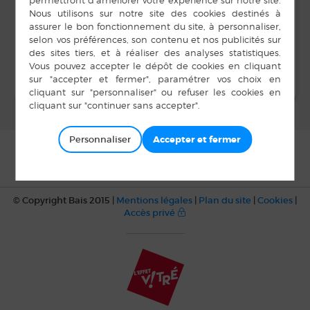
20 h 30 min à 22 h 00
min
Bal
Spectacle
Personnaliser
© Copyright Bais 2015 |
Mentions légales
|
Plan du site
|
Cookies
|
Accès privé