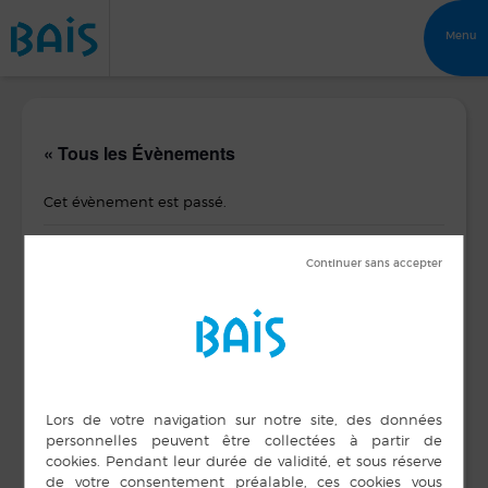
Menu
« Tous les Évènements
Cet évènement est passé.
Bébés lecteurs
23 janvier 2020 de 11 h 00 min
à
11 h 30 min
DÉTAILS
LIEU
Médiathèque
Date :
Espace des Fontaines
23 janvier 2020
BAIS
,
35680
Heure :