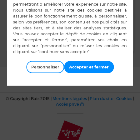
Téléphone
11 h 00 min à 11 h 30
min
02 99 76 57 10
Voir Lieu site web
Bal Unisson Musique Solidarité
Théâtre
Personnaliser
© Copyright Bais 2015 |
Mentions légales
|
Plan du site
|
Cookies
|
Accès privé