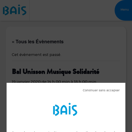
Menu
« Tous les Évènements
Cet évènement est passé.
Bal Unisson Musique Solidarité
19 janvier 2020 de 14 h 00 min
à
18 h 00 min