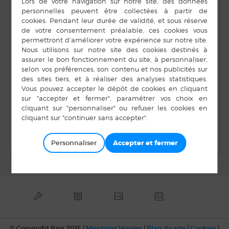
DÉTAILS
ORGANISATEUR
Unisson Musique
Date :
Solidarité
19 janvier 2020
Heure :
14 h 00 min à 18 h 00
min
LIEU
Salle Unisson
Voeux du Maire
Bébés lecteurs
Personnaliser
© Copyright Bais 2015 |
Mentions légales
|
Plan du site
|
Cookies
|