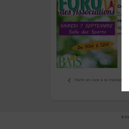
Date :
7 sep
Heure
10 h 
min
Partir en livre à la médiathè
© Co