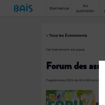
Au
Bienvenue
quotidien
« Tous les Évènements
Cet évènement est passé.
Forum des asso
7 septembre 2024 de 10 h 00 min
à
12
DÉTA