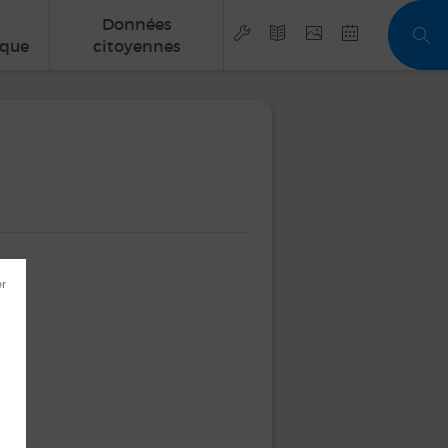
Données
que
citoyennes
UR