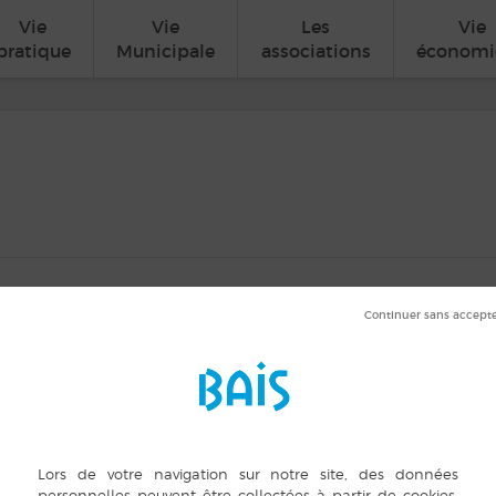
Vie
Vie
Les
Vie
pratique
Municipale
associations
économi
ciations
 h 00 min
ILS
LIEU
ORGANISATE