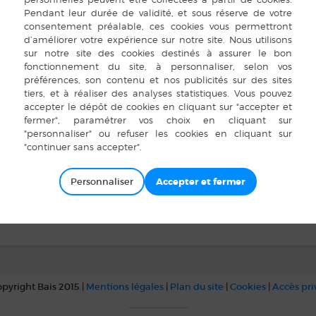
Complexe sportif
MAIRIE DE BAI
Bais
,
35680
tembre 2024
 :
00 min à 12 h 00
Personnaliser
que
pyright Bais 2015 |
Mentions légales
|
Plan du site
|
Cookies
|
Accès pr