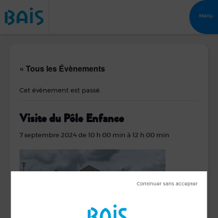
Menu
« Tous les Évènements
Cet évènement est passé.
Visite du Pôle Enfance
7 septembre 2024 de 10 h 00 min
à
12 h 00 min