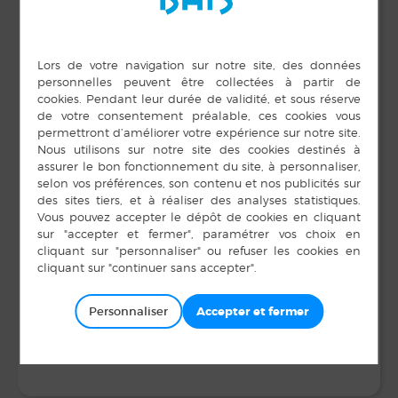
DÉTAILS
ORGANISATEUR
MAIRIE DE BAIS
Date :
Téléphone
7 septembre 2024
02 99 76 30 26
Heure :
Voir le site Organisateur
10 h 00 min à 12 h 00
min
LIEU
Ecole Jacques Prévert
Exposition d’appareils
Forum des
Personnaliser
associations
photographiques à la
médiathèque