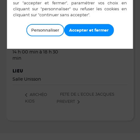
DÉTAILS
ORGANISATEUR
A.P.E.L Association de
Date :
Personnaliser
Parents d’Elèves
14 juin
Heure :
14 h 00 min à 18 h 30
min
LIEU
Salle Unisson
FETE DE L’ECOLE JACQUES
ARCHÉO
KIDS
PREVERT