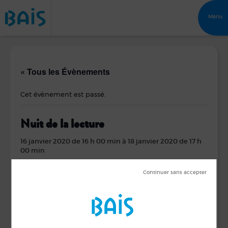
Menu
« Tous les Évènements
Cet évènement est passé.
Nuit de la lecture
16 janvier 2020 de 16 h 00 min
à
18 janvier 2020 de 17 h
00 min
Du jeudi au samedi
Atelier inter actif : des lettres et des chiffres
samedi de 15h00 à 17h00