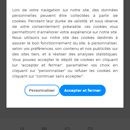
Découverte de livres surprenants pour les petits
DÉTAILS
LIEU
Médiathèque
Début :
Espace des Fontaines
16 janvier 2020 de 16 h
00 min
BAIS
,
35680
Fin :
Téléphone
18 janvier 2020 de 17 h
02 99 76 57 10
00 min
Voir Lieu site web
Bal club de l’Espérance
Voeux du Maire
Personnaliser