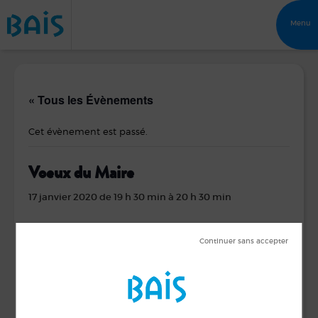
Menu
« Tous les Évènements
Cet évènement est passé.
Voeux du Maire
17 janvier 2020 de 19 h 30 min
à
20 h 30 min