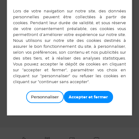
DÉTAILS
LIEU
Salle Unisson
Date :
17 janvier 2020
Heure :
19 h 30 min à 20 h 30
min
Bal Unisson Musique
Nuit de la
lecture
Solidarité
Personnaliser