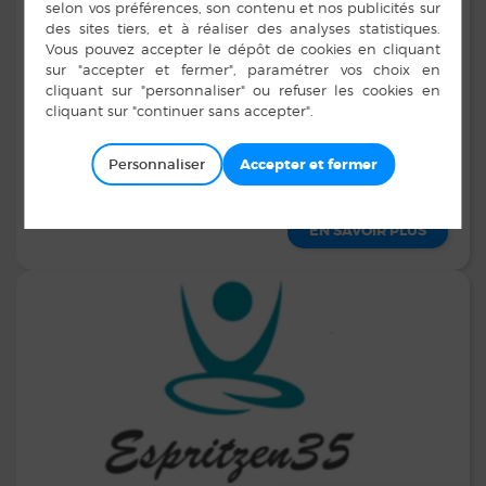
2 allée des Chênes 35680 Bais
Contacts :
06 24 19 54 13
romuald-bourmalo@orange.fr
Personnaliser
EN SAVOIR PLUS