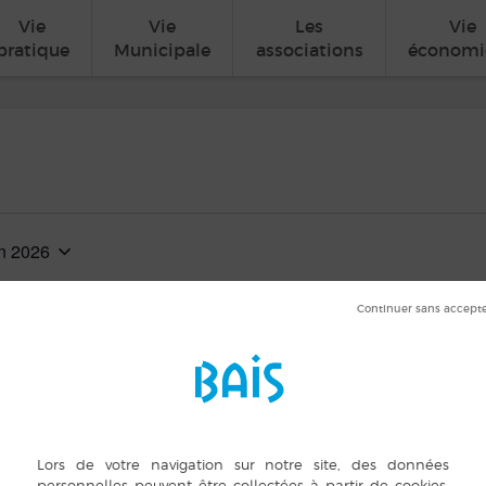
Vie
Vie
Les
Vie
pratique
Municipale
associations
économi
in 2026
ionnez
TE
min
à
23 h 00 min
0 Rue du Chanvre, Bais