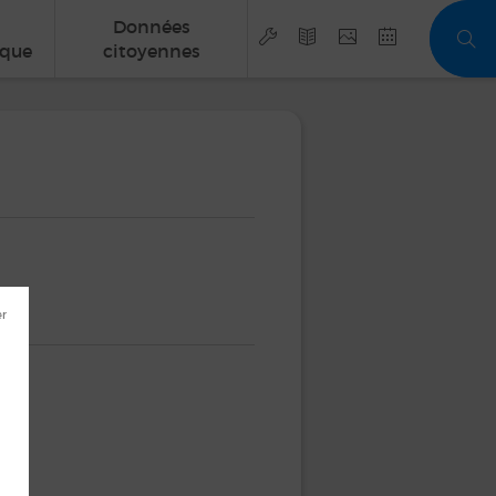
Données
que
citoyennes