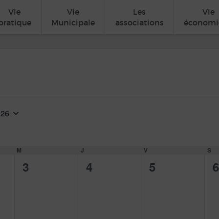
Vie
Vie
Les
Vie
pratique
Municipale
associations
économi
026
ionnez
M
MERCREDI
J
JEUDI
V
VENDREDI
S
SA
0
0
0
0
3
4
5
6
ent,
évènement,
évènement,
évènement,
é