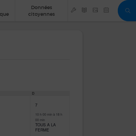
Données
que
citoyennes
MEDI
D
DIMANCHE
1
7
vènement,
évènement,
10 h 00 min
à
18 h
00 min
TOUS A LA
FERME