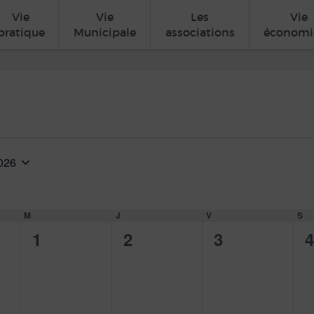
Vie
Vie
Les
Vie
pratique
Municipale
associations
économi
2026
ionnez
M
MERCREDI
J
JEUDI
V
VENDREDI
S
SA
0
0
0
0
1
2
3
4
ent,
évènement,
évènement,
évènement,
é