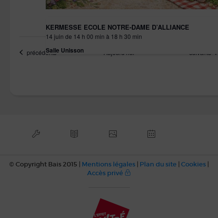
KERMESSE ECOLE NOTRE-DAME D’ALLIANCE
14 juin de 14 h 00 min
à
18 h 30 min
Salle Unisson
Évènements
Évènemen
précédents
Aujourd’hui
suivants
© Copyright Bais 2015 |
Mentions légales
|
Plan du site
|
Cookies
|
Accès privé