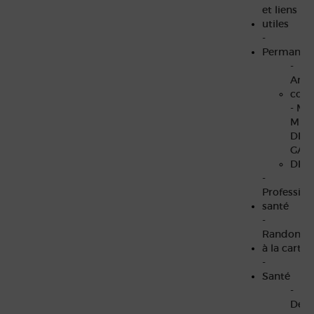
et liens
utiles
-
Permanen
-
Arch
cons
- MA
MÉD
DE
GAR
DE 
-
Profession
santé
-
Randonné
à la carte
-
Santé
-
Défib