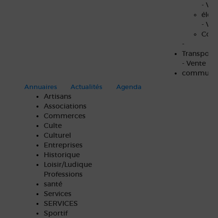
- Véh
élec
- Vit
Com
-
Transport
- Vente
communa
Annuaires
Actualités
Agenda
Artisans
Associations
Commerces
Culte
Culturel
Entreprises
Historique
Loisir/Ludique
Professions
santé
Services
SERVICES
Sportif