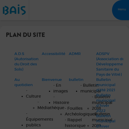
Menu
PLAN DU SITE
A.D.S
Accessibilité
ADMR
ADSPV
(Autorisation
(Association du
du Droit des
Développement
Sols)
Sanitaire du
Pays de Vitré)
Au
Bienvenue
bulletin
Bulletin
quotidien
municipal
- En
- Bulletin
d’été 2021
-
images
municipal
Bulletin
Culture
-
- Bulletin
municipal
-
Histoire
municipal
d’hiver
Médiathèque
- Fouilles
2018
2022
-
Archéologiques
- Bulletin
Bulletin
Équipements
- Rappel
municipal
municipal
publics
historique
2019
d’hiver