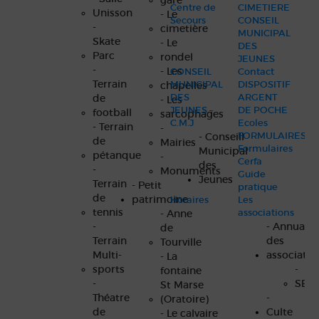
gare
Centre de
CIMETIERE
Unisson
- Le
Secours
CONSEIL
-
cimetière
MUNICIPAL
Skate
- Le
DES
Parc
rondel
JEUNES
-
- Les
CONSEIL
Contact
Terrain
MUNICIPAL
DISPOSITIF
chapelles
DES
ARGENT
de
- Les
JEUNES –
DE POCHE
football
sarcophages
C.M.J
Ecoles
- Terrain
-
FORMULAIRES
- Conseill
de
Mairies
Formulaires
Municipal
pétanque
-
Cerfa
des
-
Monuments
Guide
Jeunes
Terrain
- Petit
pratique
de
patrimoine
Horaires
Les
tennis
associations
- Anne
-
- Annuaire
de
Terrain
des
Tourville
Multi-
associatio
- La
sports
-
fontaine
-
SER
St Marse
Théatre
-
(Oratoire)
de
Culte
- Le calvaire