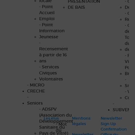
locale
PRÉSENTATION
- Con
- Point
DE BAIS
Dépa
Accueil
- Con
Emploi
Régi
- Point
- Off
Information
de
Jeunesse
Tour
-
du P
Recensement
de V
à partir de 16
- Pay
ans
Vitré
- Services
Port
Civiques
Bret
Volontaires
-
- MICRO
Smi
CRECHE
- Vit
-
Com
Seniors
-
- ADSPV
SUBVENT
(Association du
Les élus
Mentions
Newsletter
Développement
légales
Sign Up
- Mot
Sanitaire du
Confirmation
du
Pays de Vitré)
Newsletter
Office du