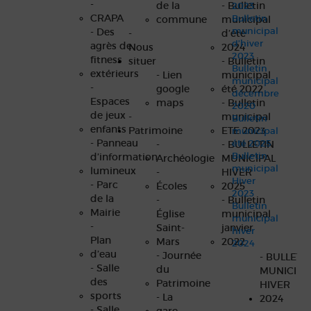
-
de la
- Bulletin
2023
CRAPA
Bulletin
commune
municipal
municipal
- Des
-
d’été
d’hiver
agrès de
Nous
2024
2023
fitness
situer
- Bulletin
Bulletin
extérieurs
- Lien
municipal
municipal
-
google
été 2022
décembre
Espaces
maps
- Bulletin
2020
de jeux
-
municipal
Bulletin
enfants
Patrimoine
ETE 2023
municipal
- Panneau
été 2025
-
- BULLETIN
Bulletin
d’information
Archéologie
MUNICIPAL
municipal
lumineux
-
HIVER
Hiver
- Parc
Écoles
2025
2023
de la
-
- Bulletin
Bulletin
Mairie
Église
municipal
municipal
-
Saint-
janvier
hiver
Plan
Mars
2022
2024
d’eau
- Journée
- BULLETI
- Salle
du
MUNICIPA
des
Patrimoine
HIVER
sports
- La
2024
- Salle