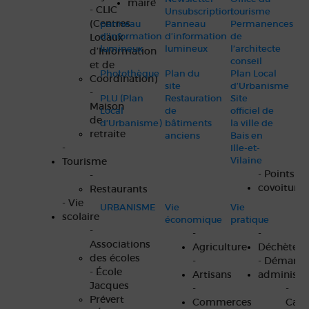
maire
- CLIC
Unsubscription
tourisme
(Centres
panneau
Panneau
Permanences
d’information
d’information
de
Locaux
lumineux
lumineux
l’architecte
d’Information
conseil
et de
Photothèque
Plan du
Plan Local
Coordination)
site
d’Urbanisme
-
PLU (Plan
Restauration
Site
Maison
Local
de
officiel de
de
d’Urbanisme)
bâtiments
la ville de
retraite
anciens
Bais en
-
Ille-et-
Vilaine
Tourisme
- Points d
-
covoitura
Restaurants
- Vie
URBANISME
Vie
Vie
scolaire
économique
pratique
-
-
-
Associations
Agriculture
Déchèteri
des écoles
-
- Démarch
- École
Artisans
administra
Jacques
-
-
Prévert
Commerces
Cart