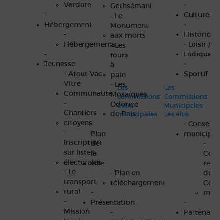
Verdure
-
Gethsémani
-
Culturel
- Le
Hébergement
-
Monument
-
Historique
aux morts
Hébergements
- Loisir /
- Les
-
Ludique
fours
Jeunesse
-
à
- Atout Vac
Sportif
pain
Vitré
- Les
Les
Les
Communauté
Mosaïques
commissions
Commissions
-
Odorico
extra-
Municipales
Chantiers
de Bais
municipales
Les élus
citoyens
-
- Conseil
-
Plan
municipal
Inscription
de
-
sur listes
la
Com
électorales
ville
rend
- Le
- Plan en
du
transport
téléchargement
Cons
rural
-
muni
-
Présentation
-
Mission
-
Partenaire